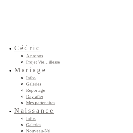
Cédric
A propos
Projet Vie…illesse
Mariage
Infos
Galeries
Reportage
Day after
Mes partenaires
Naissance
Infos
Galeries
Nouveau-Né