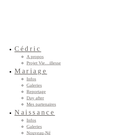
Cédric
A propos
Projet Vie…illesse
Mariage
Infos
Galeries
Reportage
Day after
Mes partenaires
Naissance
Infos
Galeries
Nouveau-Né