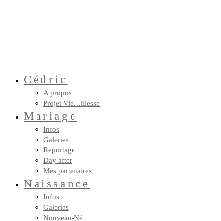
Cédric
A propos
Projet Vie…illesse
Mariage
Infos
Galeries
Reportage
Day after
Mes partenaires
Naissance
Infos
Galeries
Nouveau-Né