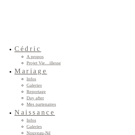
Cédric
A propos
Projet Vie…illesse
Mariage
Infos
Galeries
Reportage
Day after
Mes partenaires
Naissance
Infos
Galeries
Nouveau-Né