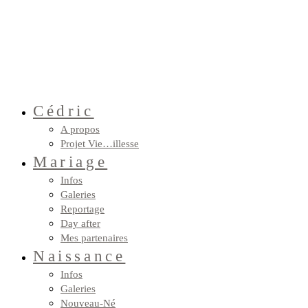
Cédric
A propos
Projet Vie…illesse
Mariage
Infos
Galeries
Reportage
Day after
Mes partenaires
Naissance
Infos
Galeries
Nouveau-Né