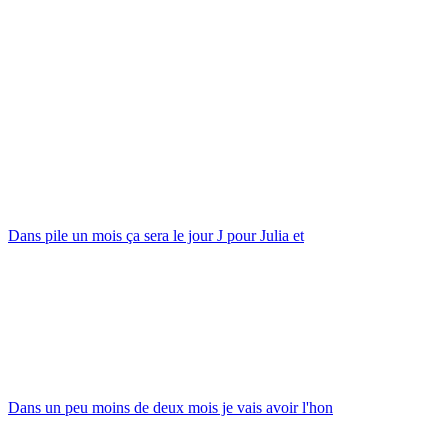
Dans pile un mois ça sera le jour J pour Julia et
Dans un peu moins de deux mois je vais avoir l'hon