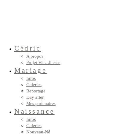
Cédric
A propos
Projet Vie…illesse
Mariage
Infos
Galeries
Reportage
Day after
Mes partenaires
Naissance
Infos
Galeries
Nouveau-Né