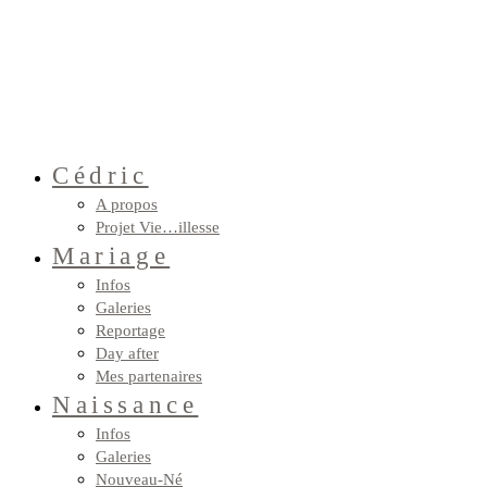
Cédric
A propos
Projet Vie…illesse
Mariage
Infos
Galeries
Reportage
Day after
Mes partenaires
Naissance
Infos
Galeries
Nouveau-Né