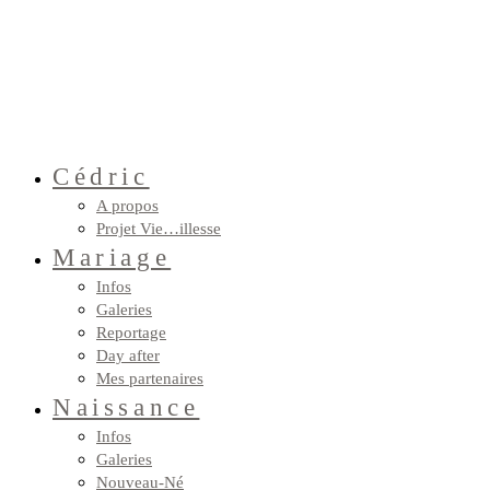
Cédric
A propos
Projet Vie…illesse
Mariage
Infos
Galeries
Reportage
Day after
Mes partenaires
Naissance
Infos
Galeries
Nouveau-Né