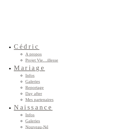
Cédric
A propos
Projet Vie…illesse
Mariage
Infos
Galeries
Reportage
Day after
Mes partenaires
Naissance
Infos
Galeries
Nouveau-Né