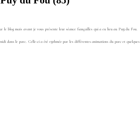
| Puy du Fou (85)
 sur le blog mais avant je vous présente leur séance fiançailles qui a eu lieu au Puy du Fou.
midi dans le parc. Celle-ci a été rythmée par les différentes animations du parc et quelques