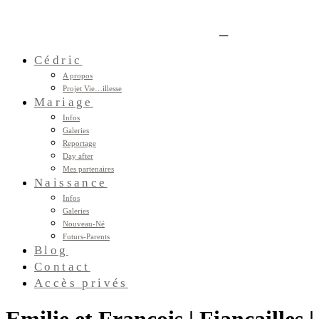
Cédric
A propos
Projet Vie…illesse
Mariage
Infos
Galeries
Reportage
Day after
Mes partenaires
Naissance
Infos
Galeries
Nouveau-Né
Futurs-Parents
Blog
Contact
Accès privés