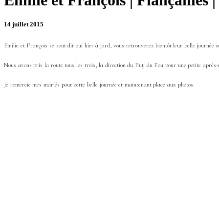
Emilie et François | Fiançailles 
14 juillet 2015
Emilie et François se sont dit oui hier à jard, vous retrouverez bientôt leur belle journée
Nous avons pris la route tous les trois, la direction du Puy du Fou pour une petite après-
Je remercie mes mariés pour cette belle journée et maintenant place aux photos.