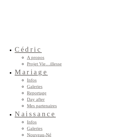
Cédric
A propos
Projet Vie…illesse
Mariage
Infos
Galeries
Reportage
Day after
Mes partenaires
Naissance
Infos
Galeries
Nouveau-Né