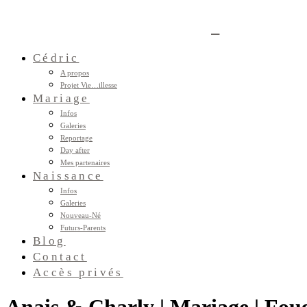
Cédric
A propos
Projet Vie…illesse
Mariage
Infos
Galeries
Reportage
Day after
Mes partenaires
Naissance
Infos
Galeries
Nouveau-Né
Futurs-Parents
Blog
Contact
Accès privés