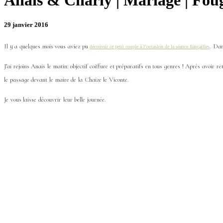
Anais & Charly | Mariage | Foug
29 janvier 2016
Il y a quelques mois vous aviez pu
. Dan
découvrir ce petit couple à l’occasion de la séance fiançailles
J’ai rejoins Anais le matin: objectif coiffure et préparatifs en tous genres ! Après avoir
le passage devant le maire de la Chaize le Viconte.
Je vous laisse découvrir leur belle journée.