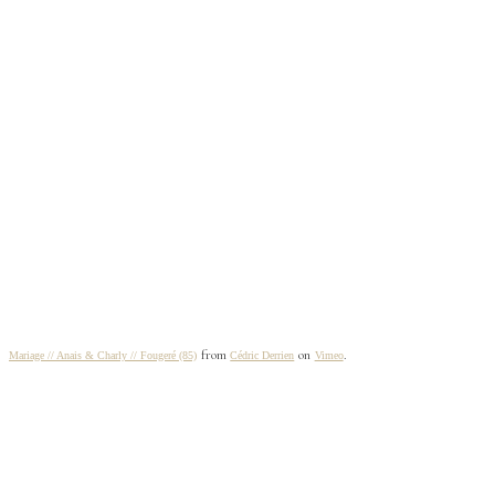
from
on
.
Mariage // Anais & Charly // Fougeré (85)
Cédric Derrien
Vimeo