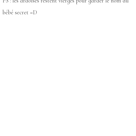
PS : les ardoises restent vierges pour garder le nom du
bébé secret =D