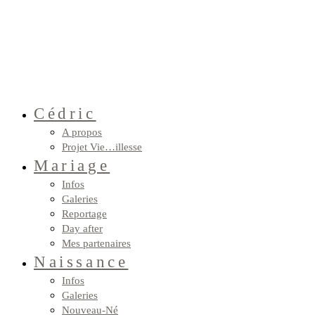
Cédric
A propos
Projet Vie…illesse
Mariage
Infos
Galeries
Reportage
Day after
Mes partenaires
Naissance
Infos
Galeries
Nouveau-Né